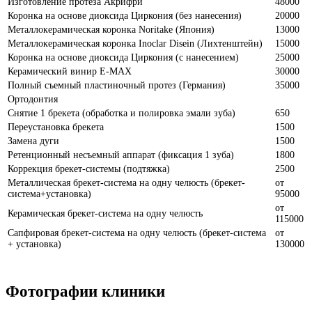
Изготовление протеза Акрифри
48000
Коронка на основе диоксида Циркония (без нанесения)
20000
Металлокерамическая коронка Noritake (Япония)
13000
Металлокерамическая коронка Inoclar Disein (Лихтенштейн)
15000
Коронка на основе диоксида Циркония (с нанесением)
25000
Керамический винир Е-MAX
30000
Полный съемный пластиночный протез (Германия)
35000
Ортодонтия
Снятие 1 брекета (обработка и полировка эмали зуба)
650
Переустановка брекета
1500
Замена дуги
1500
Ретенционный несъемный аппарат (фиксация 1 зуба)
1800
Коррекция брекет-системы (подтяжка)
2500
Металлическая брекет-система на одну челюсть (брекет-
от
система+установка)
95000
от
Керамическая брекет-система на одну челюсть
115000
Сапфировая брекет-система на одну челюсть (брекет-система
от
+ установка)
130000
Фотографии клиники