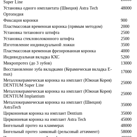
Super Line
Установка одного имплантата (Швеция) Astra Tech
48000
Ортопедия
Фиксация коронки
900
Пластмассовая временная коронка (прямым методом)
2000
Установка титанового штифта
2500
Установка стекловолоконного штифта
2500
Изготовление индивидуальной ложки
3500
Пластмассовая временная фрезированная коронка
4000
Индивидуальная вкладка КХС
5200
Микропротез (до 3 зубов)
13000
Восстановление зуба вкладками (Керамическая вкладка E-
17000
max)
Металлокерамическая коронка на имплант (Южная Корея)
25000
DENTIUM Super Line
Металлокерамическая коронка на имплант (Южная Корея)
25000
DENTIUM Implantium
Металлокерамическая коронка на имплант (Швеция)
35000
AstraTech
Циркониевая коронка на имплант Dentium
35000
Циркониевая коронка на имплант Astra Tech
45000
Бюгельный протез на кламмерах
48000
Бюгельный протез замковый (рельсовый аттачмент)
58000