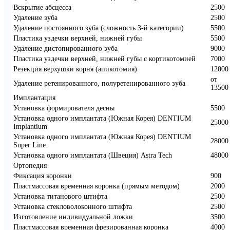
Вскрытие абсцесса
2500
Удаление зуба
2500
Удаление постоянного зуба (сложность 3-й категории)
5500
Пластика уздечки верхней, нижней губы
5500
Удаление дистопированного зуба
9000
Пластика уздечки верхней, нижней губы с кортикотомией
7000
Резекция верхушки корня (апикотомия)
12000
от
Удаление ретенированного, полуретенированного зуба
13500
Имплантация
Установка формирователя десны
5500
Установка одного имплантата (Южная Корея) DENTIUM
25000
Implantium
Установка одного имплантата (Южная Корея) DENTIUM
28000
Super Line
Установка одного имплантата (Швеция) Astra Tech
48000
Ортопедия
Фиксация коронки
900
Пластмассовая временная коронка (прямым методом)
2000
Установка титанового штифта
2500
Установка стекловолоконного штифта
2500
Изготовление индивидуальной ложки
3500
Пластмассовая временная фрезированная коронка
4000