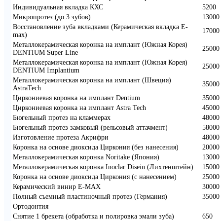
Индивидуальная вкладка КХС
5200
Микропротез (до 3 зубов)
13000
Восстановление зуба вкладками (Керамическая вкладка E-
17000
max)
Металлокерамическая коронка на имплант (Южная Корея)
25000
DENTIUM Super Line
Металлокерамическая коронка на имплант (Южная Корея)
25000
DENTIUM Implantium
Металлокерамическая коронка на имплант (Швеция)
35000
AstraTech
Циркониевая коронка на имплант Dentium
35000
Циркониевая коронка на имплант Astra Tech
45000
Бюгельный протез на кламмерах
48000
Бюгельный протез замковый (рельсовый аттачмент)
58000
Изготовление протеза Акрифри
48000
Коронка на основе диоксида Циркония (без нанесения)
20000
Металлокерамическая коронка Noritake (Япония)
13000
Металлокерамическая коронка Inoclar Disein (Лихтенштейн)
15000
Коронка на основе диоксида Циркония (с нанесением)
25000
Керамический винир Е-MAX
30000
Полный съемный пластиночный протез (Германия)
35000
Ортодонтия
Снятие 1 брекета (обработка и полировка эмали зуба)
650